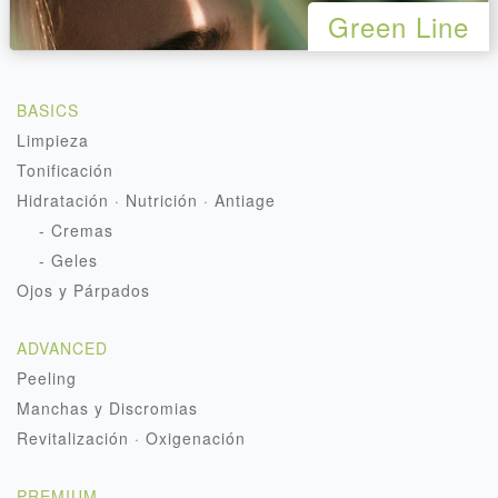
Green Line
BASICS
Limpieza
Tonificación
Hidratación · Nutrición · Antiage
- Cremas
- Geles
Ojos y Párpados
ADVANCED
Peeling
Manchas y Discromias
Revitalización · Oxigenación
PREMIUM