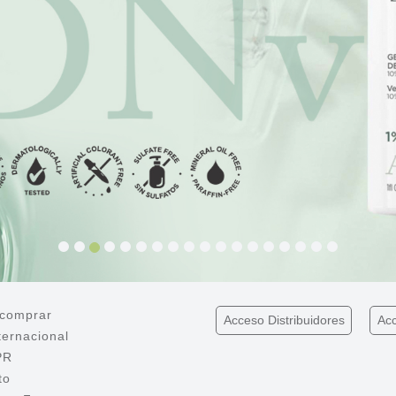
comprar
Acceso
Distribuidores
Ac
ternacional
PR
to