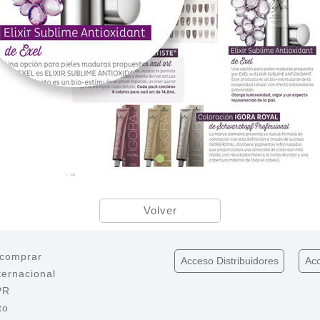
Volver
comprar
Acceso
Distribuidores
Ac
ternacional
PR
to