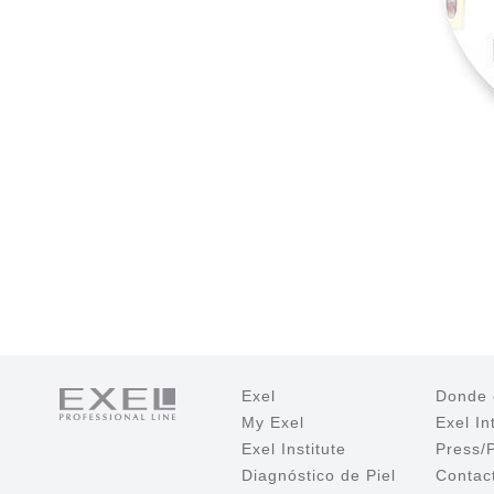
Exel
Donde 
My Exel
Exel In
Exel Institute
Press/
Diagnóstico de Piel
Contac